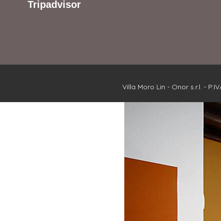
Tripadvisor
Villa Moro Lin -
Onor s.r.l.
- P.I