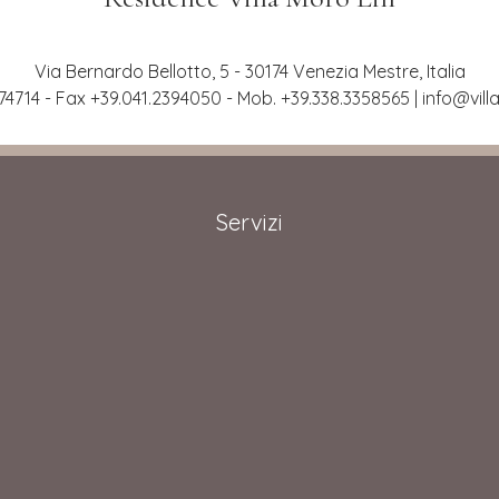
Via Bernardo Bellotto, 5 - 30174 Venezia Mestre, Italia
.974714 - Fax +39.041.2394050 - Mob. +39.338.3358565 |
info@vill
Servizi